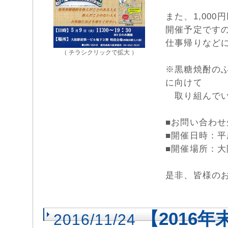
また、1,00
開催予定です
仕事帰りなど
（ チラシクリックで拡大 ）
※黒糖焼酎の
に向けて
取り組んでい
■お問い合わせ先
■開催日時：平成
■開催場所：大
是非、皆様の
【2016
2016/11/24