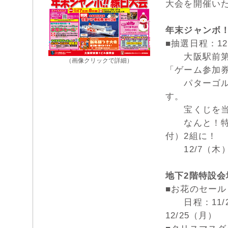
大会を開催い
年末ジャンボ
■抽選日程：12
大阪駅前第1
（画像クリックで詳細）
「ゲーム参加
パターゴルフ
す。
宝くじを当
なんと！特賞
付）2組に！
12/7（木
地下2階特設
■お花のセール
日程：11/27
12/25（月）