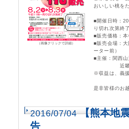
おいしい桃を
■開催日時：20
り切れ次第終
■販売価格：
■販売会場：
（画像クリックで詳細）
ーター前）
■主催：関西
近畿長野県
※収益は、義
是非皆様のお
【熊本地
2016/07/04
告