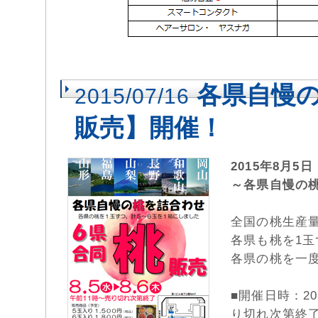
各県自慢
2015/07/16
販売】開催！
2015年8月
～各県自慢の
全国の桃生産
各県も桃を1玉
各県の桃を一
■開催日時：20
り切れ次第終