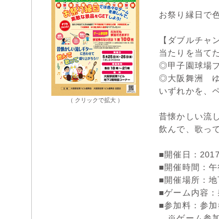
お祭り縁日で
【ダブルチャ
当たりを当て
◎甲子園球場
◎大阪舞洲 
いずれかを、
（ クリックで拡大 ）
昔懐かしい流し
飲んで、歌っ
■開催日：201
■開催時間：午
■開催場所：地
■ゲーム内容
■参加料：参加
※ゲーム参加