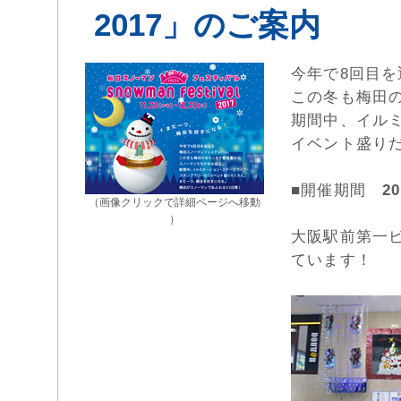
2017」のご案内
今年で8回目
この冬も梅田
期間中、イル
イベント盛り
■開催期間
2
（画像クリックで詳細ページへ移動
）
大阪駅前第一ビ
ています！