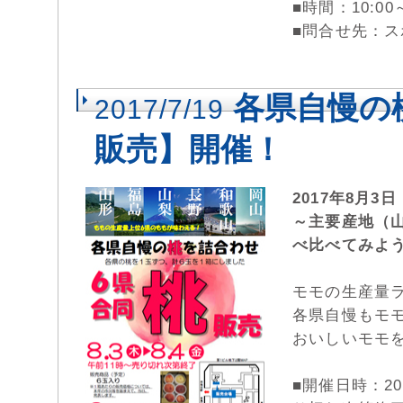
■時間：10:0
■問合せ先：スポ
各県自慢の
2017/7/19
販売】開催！
2017年8月
～主要産地（
べ比べてみよ
モモの生産量
各県自慢もモ
おいしいモモ
■開催日時：20