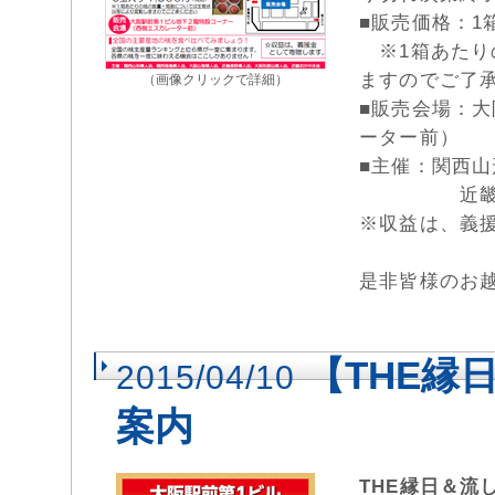
■販売価格：1箱
※1箱あたり
ますのでご了
（画像クリックで詳細）
■販売会場：
ーター前）
■主催：関西
近畿長野県
※収益は、義
是非皆様のお
【THE縁
2015/04/10
案内
THE縁日＆