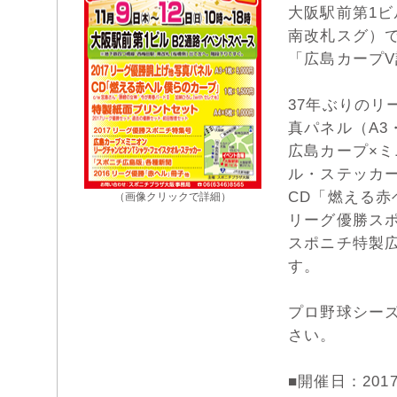
大阪駅前第1
南改札スグ）
「広島カープ
37年ぶりのリ
真パネル（A3・
広島カープ×
ル・ステッカ
CD「燃える
（画像クリックで詳細）
リーグ優勝ス
スポニチ特製広
す。
プロ野球シー
さい。
■開催日：201