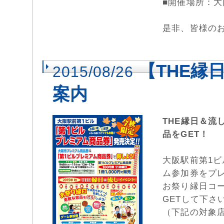
■開催場所：大
是非、皆様の
【THE縁
2015/08/26
案内
THE縁日＆
品をGET！
大阪駅前第1
ム参加券をプ
お祭り縁日コ
GETして下さ
（下記の対象