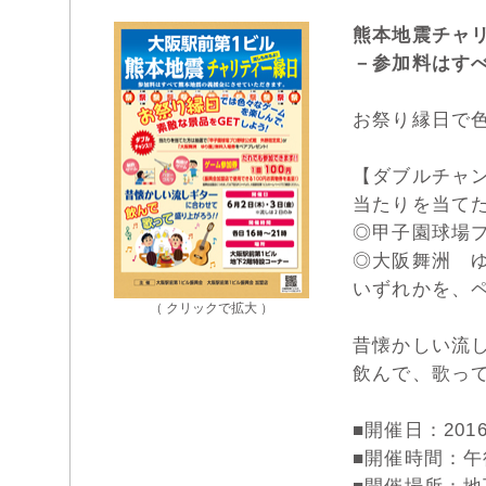
熊本地震チャ
－参加料はす
お祭り縁日で
【ダブルチャ
当たりを当て
◎甲子園球場
◎大阪舞洲 
いずれかを、
（ クリックで拡大 ）
昔懐かしい流し
飲んで、歌っ
■開催日：20
■開催時間：午