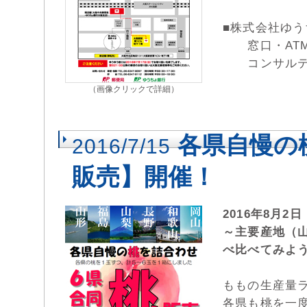
■株式会社ゆ
窓口・ATM
コンサルティ
（画像クリックで詳細）
各県自慢の
2016/7/15
販売】開催！
2016年8月
～主要産地（
べ比べてみよ
ももの生産量
各県も桃を一