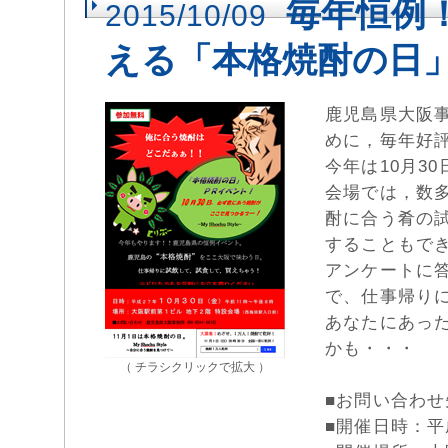
毎年恒例
2015/10/09
える「本格焼酎の日
鹿児島県大阪事
めに，毎年好
今年は10月
会場では，数
酎に合う肴の
することもで
アンケートに
で、仕事帰り
あなたにあった焼
かも・・・
（ チラシクリックで拡大 ）
■お問い合わせ先
■開催日時：平