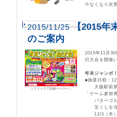
※なくなり次
【2015
2015/11/25
のご案内
2015年11月
日大会を開催
年末ジャンボ
■抽選日程：12
大阪駅前第1
（ クリックで詳細ページへ ）
「ゲーム参加
パターゴルフ
宝くじを当
12/3（木）