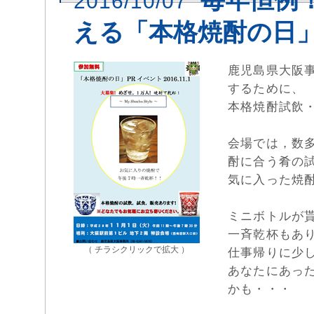
2016/10/07
える「本格焼酎の日
鹿児島県大阪事
するために、
本格焼酎試飲
会場では，数
酎に合う肴の
気に入った焼
ミニボトルが
一斉乾杯もあ
（ チラシクリックで拡大 ）
仕事帰りに少
あなたにあった焼
かも・・・