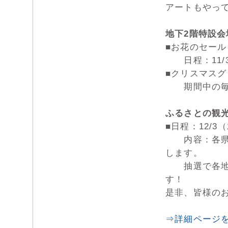
アートもやっ
地下2階特設
■お花のセール
日程：11/30
■クリスマス
期間中の毎週
ふるさとの観
■日程：12/3
内容：各県事
します。
抽選で各地の
す！
是非、皆様の
⇒詳細ページ