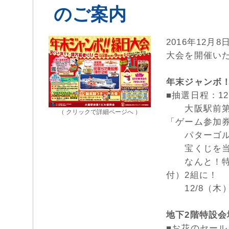
のご案内
2016年12月
大会を開催い
年末ジャンボ
■抽選日程：12
大阪駅前第1
（ クリックで詳細ページへ ）
「ゲーム参加
パターゴルフ
宝くじを当
なんと！特賞
付）2組に！
12/8（木
地下2階特設
■お花のセール