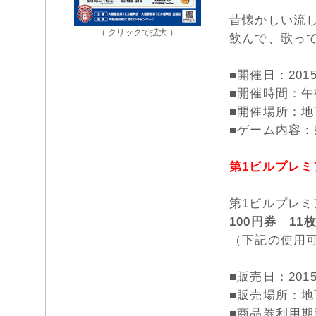
昔懐かしい流し
（ クリックで拡大 ）
飲んで、歌っ
■開催日：201
■開催時間：午
■開催場所：地
■ゲーム内容
第1ビルプレ
第1ビルプレ
100円券 11
（下記の使用
■販売日：201
■販売場所：地
■商品券利用期