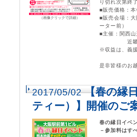
り切れ次第終
■販売価格：
■販売会場：
（画像クリックで詳細）
ーター前）
■主催：関西
近畿長野県
※収益は、義
是非皆様のお
【春の縁
2017/05/02
ティー）】開催のご
春の縁日イベ
－参加料はす